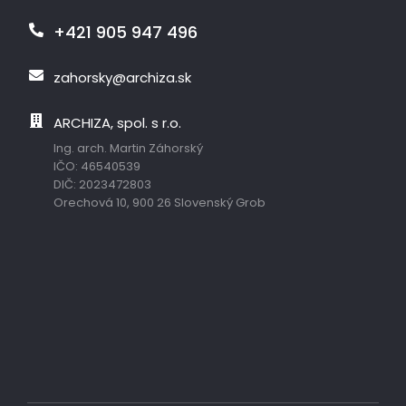
+421 905 947 496
zahorsky@archiza.sk
ARCHIZA, spol. s r.o.
Ing. arch. Martin Záhorský
IČO: 46540539
DIČ: 2023472803
Orechová 10, 900 26 Slovenský Grob